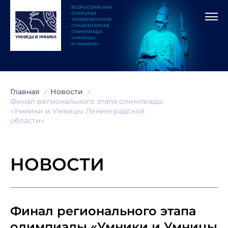
ВСЕРОССИЙСКАЯ
ОТКРЫТАЯ
ТЕЛЕВИЗИОННАЯ
ГУМАНИТАРНАЯ
ОЛИМПИАДА
«УМНИЦЫ
И УМНИКИ»
Главная
Новости
Финал регионального этапа олимпиады
«Умники и Умницы Ленинградской
области»
НОВОСТИ
Финал регионального этапа
олимпиады «Умники и Умницы