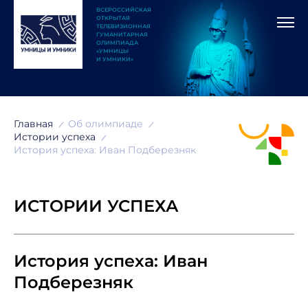
ВСЕРОССИЙСКАЯ
ОТКРЫТАЯ
ТЕЛЕВИЗИОННАЯ
ГУМАНИТАРНАЯ
ОЛИМПИАДА
«УМНИЦЫ
И УМНИКИ»
Главная
Об олимпиаде
Истории успеха
История успеха: Иван Подберезняк
ИСТОРИИ УСПЕХА
История успеха: Иван
Подберезняк